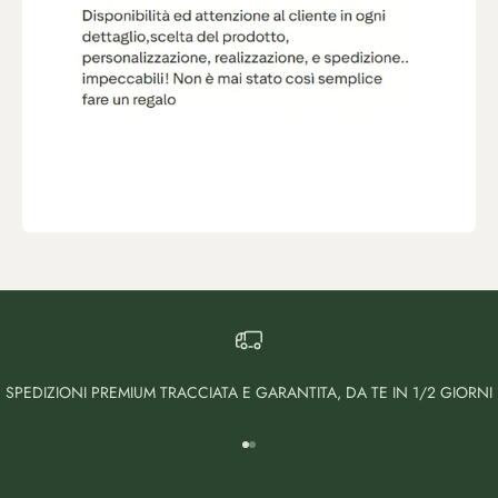
SPEDIZIONI PREMIUM TRACCIATA E GARANTITA, DA TE IN 1/2 GIORNI
Vai all'articolo 1
Vai all'articolo 2