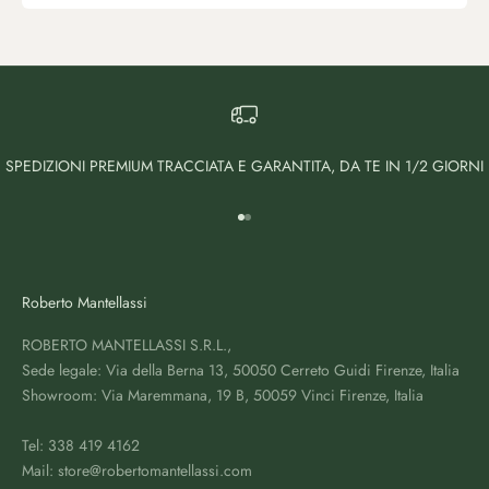
SPEDIZIONI PREMIUM TRACCIATA E GARANTITA, DA TE IN 1/2 GIORNI
Vai all'articolo 1
Vai all'articolo 2
Roberto Mantellassi
ROBERTO MANTELLASSI S.R.L.,
Sede legale: Via della Berna 13, 50050 Cerreto Guidi Firenze, Italia
Showroom: Via Maremmana, 19 B, 50059 Vinci Firenze, Italia
Tel: 338 419 4162
Mail: store@robertomantellassi.com