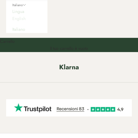
Italiano
Lingua
English
Italiano
Carrello
Il tuo carrello è vuoto
Klarna