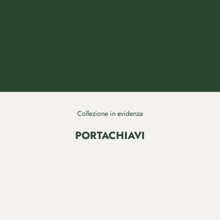
Da bambino seguivo spesso mio padre nella vigna. Mi incantavano
il legno nodoso degli ulivi, il frinire delle cicale e i viticci.
Oggi, quel senso di meraviglia lo ritrovo ogni volta che lavoro la
pelle: la consistenza e il profumo pungente del cuoio mi riportano lì,
insieme a mio padre.
SCOPRI DI PIÙ
Collezione in evidenza
PORTACHIAVI
RISPARMIA €5,17
RISPARMIA €6,07