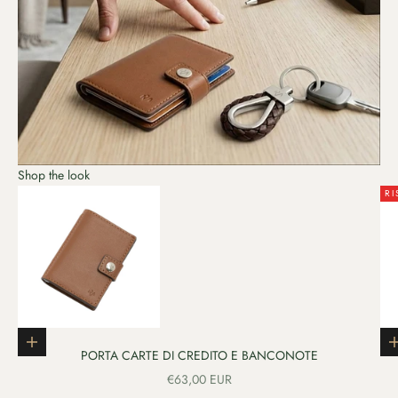
Shop the look
RI
Vai all'articolo 3
Aggiungi al carrello
PORTA CARTE DI CREDITO E BANCONOTE
PREZZO SCONTATO
€63,00 EUR