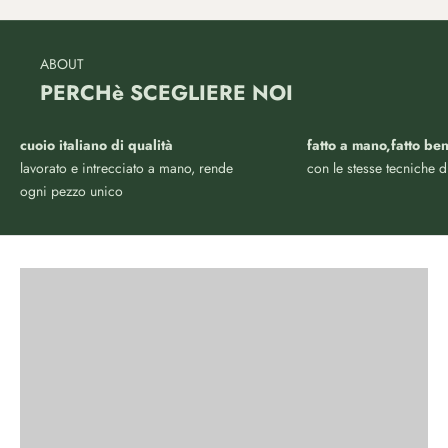
ABOUT
PERCHè SCEGLIERE NOI
cuoio italiano di qualità
fatto a mano,fatto be
Semplicità raffinata da indossare, per chi vuole distinguersi
lavorato e intrecciato a mano, rende
con le stesse tecniche d
senza esibire
ogni pezzo unico
BRACCIALI
VISUALIZZA PRODOTTI