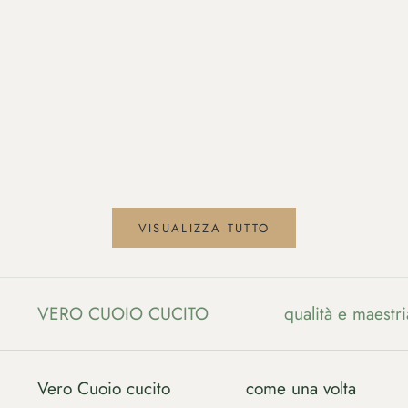
Aggiungi al carrello
Scegli le opzioni
FERRO DI CAVALLO
POK
PREZZO SCONTATO
PREZZO
PREZZO SCO
P
€29,33 EUR
€34,50 EUR
€34,43 EUR
€
VISUALIZZA TUTTO
VERO CUOIO CUCITO
qualità e maestri
Vero Cuoio cucito
come una volta