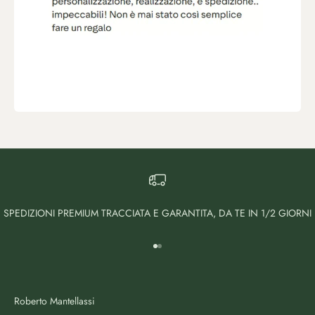
SPEDIZIONI PREMIUM TRACCIATA E GARANTITA, DA TE IN 1/2 GIORNI
Vai all'articolo 1
Vai all'articolo 2
Roberto Mantellassi