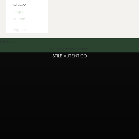
Italiano
Lingua
Italiano
English
Carrello
Bracciali e Portachiavi in vera pelle, fatti a mano
Il tuo carrello è vuoto
STILE AUTENTICO