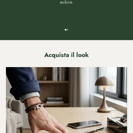
esibire.
Vai all'articolo 1
Vai all'articolo 2
Acquista il look